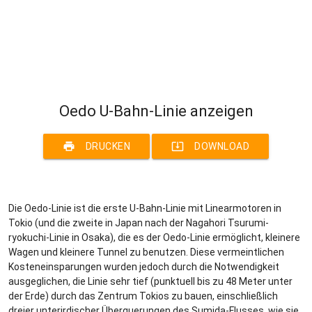
Oedo U-Bahn-Linie anzeigen
print
system_update_alt
DRUCKEN
DOWNLOAD
Die Oedo-Linie ist die erste U-Bahn-Linie mit Linearmotoren in
Tokio (und die zweite in Japan nach der Nagahori Tsurumi-
ryokuchi-Linie in Osaka), die es der Oedo-Linie ermöglicht, kleinere
Wagen und kleinere Tunnel zu benutzen. Diese vermeintlichen
Kosteneinsparungen wurden jedoch durch die Notwendigkeit
ausgeglichen, die Linie sehr tief (punktuell bis zu 48 Meter unter
der Erde) durch das Zentrum Tokios zu bauen, einschließlich
dreier unterirdischer Überquerungen des Sumida-Flusses, wie sie