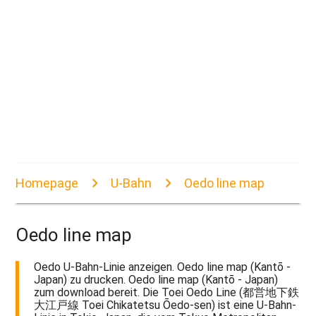
Homepage
U-Bahn
Oedo line map
Oedo line map
Oedo U-Bahn-Linie anzeigen. Oedo line map (Kantō -
Japan) zu drucken. Oedo line map (Kantō - Japan)
zum download bereit. Die Toei Oedo Line (都営地下鉄
大江戸線 Toei Chikatetsu Ōedo-sen) ist eine U-Bahn-