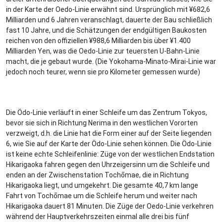
in der Karte der Oedo-Linie erwähnt sind. Ursprünglich mit ¥682,6
Milliarden und 6 Jahren veranschlagt, dauerte der Bau schließlich
fast 10 Jahre, und die Schätzungen der endgültigen Baukosten
reichen von den offiziellen ¥988,6 Milliarden bis über ¥1.400
Milliarden Yen, was die Oedo-Linie zur teuersten U-Bahn-Linie
macht, die je gebaut wurde. (Die Yokohama-Minato-Mirai-Linie war
jedoch noch teurer, wenn sie pro Kilometer gemessen wurde)
Die Ödo-Linie verläuft in einer Schleife um das Zentrum Tokyos,
bevor sie sich in Richtung Nerima in den westlichen Vororten
verzweigt, d.h. die Linie hat die Form einer auf der Seite liegenden
6, wie Sie auf der Karte der Ödo-Linie sehen können. Die Ödo-Linie
ist keine echte Schleifenlinie: Züge von der westlichen Endstation
Hikarigaoka fahren gegen den Uhrzeigersinn um die Schleife und
enden an der Zwischenstation Tochōmae, die in Richtung
Hikarigaoka liegt, und umgekehrt. Die gesamte 40,7 km lange
Fahrt von Tochōmae um die Schleife herum und weiter nach
Hikarigaoka dauert 81 Minuten. Die Züge der Oedo-Linie verkehren
während der Hauptverkehrszeiten einmal alle drei bis fünf